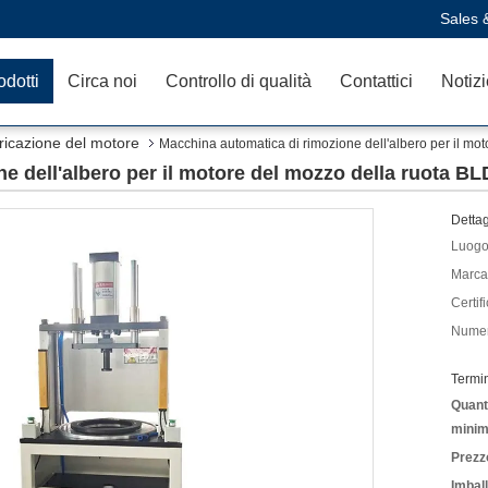
Sales 
odotti
Circa noi
Controllo di qualità
Contattici
Notizi
bricazione del motore
Macchina automatica di rimozione dell'albero per il mo
e dell'albero per il motore del mozzo della ruota B
Dettag
Luogo 
Marca
Certif
Numer
Termi
Quanti
minim
Prezz
Imbal