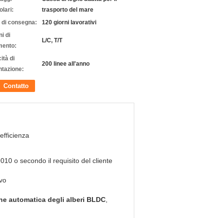
olari:
trasporto del mare
 di consegna:
120 giorni lavorativi
i di
L/C, T/T
ento:
ità di
200 linee all'anno
ntazione:
Contatto
 efficienza
010 o secondo il requisito del cliente
vo
ne automatica degli alberi BLDC
,