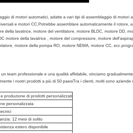
aggio di motori automatici, adatte a vari tipi di assemblaggio di motori
niversali e motori CC,Potrebbe assemblare automaticamente il rotore, 
re della lavatrice, motore del ventilatore, motore BLDC, motore DD, moto
DC motore della lavatrice , motore del compressore, motore dell'aspirapo
scelatore, motore della pompa RO, motore NEMA, motore CC, ecc.program
un team professionale e una qualità affidabile, vinciamo gradualmente la f
nte i nostri prodotti a più di 50 paesiTra i clienti, molti sono aziende
e produzione di prodotti personalizzati
one personalizzata
ecnici
anzia: 12 mesi di solito
sistenza estero disponibile