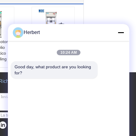
Herbert
otore
Motore di rotaia di
lio
ruota statore e
10:24 AM
tico
rotore macchina di
ling
assemblaggio
automatico
Good day, what product are you looking 
dott
macchina di
for?
er sigi
produzione di motori
Richiedere un preventivo
n cuscin
Nome del prodott
co
o:
Macchine di mont
Alta ef
aggio automatico de
l motore del mozzo
e:
Com
delle ruote
tomati
Produttività:
Alta ef
Invii
ficienza
10 o s
Automazione:
Com
isito d
pletamente automati
co