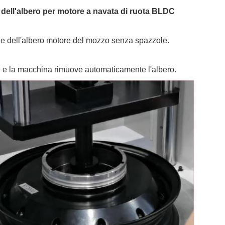
dell'albero per motore a navata di ruota BLDC
ne dell'albero motore del mozzo senza spazzole.
e e la macchina rimuove automaticamente l'albero.