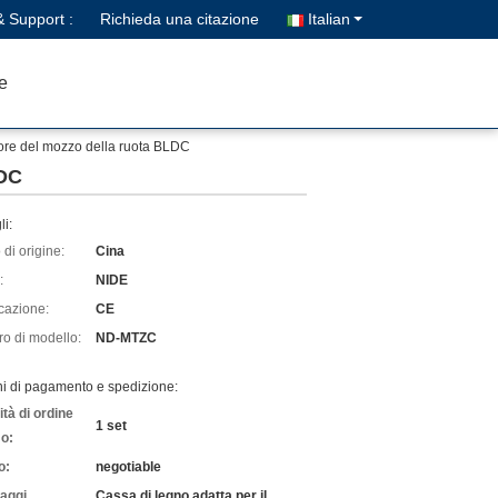
& Support :
Richieda una citazione
Italian
e
tore del mozzo della ruota BLDC
LDC
li:
di origine:
Cina
:
NIDE
icazione:
CE
o di modello:
ND-MTZC
ni di pagamento e spedizione:
tà di ordine
1 set
o:
o:
negotiable
laggi
Cassa di legno adatta per il