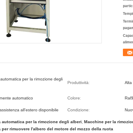
partic
Tempi
Termin
pagam
Capac
alime
automatica per la rimozione degli
Produttività:
Alta
mente automatico
Colore:
Ral9
assistenza all'estero disponibile
Condizione:
Nuo
automatica per la rimozione degli alberi
,
Macchine per la rimozio
per rimuovere l'albero del motore del mozzo della ruota